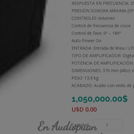
RESPUESTA EN FRECUENCIA: 29.
PRESIÓN SONORA MÁXIMA (SPL
CONTROLES Volumen
Control de frecuencia de cruce
Control de fase: 0º – 180º
Auto Power On
ENTRADA: Entrada de línea / L
TIPO DE AMPLIFICADOR: Digital
POTENCIA DE AMPLIFICACIÓN: 1
DIMENSIONES: 370 mm (Alto) x
PESO: 13,9 kg
ACABADO: Acado con vinilo de 
1,050,000.00
$
U$D
0.00
En Audiopuan
Cantidad