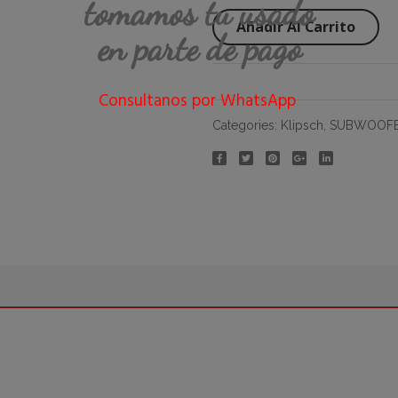
tomamos tu usado
Añadir Al Carrito
en parte de pago
Consultanos por WhatsApp
Categories:
Klipsch
,
SUBWOOF