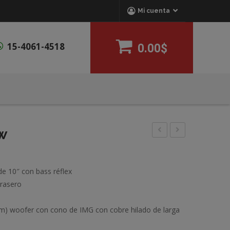
Mi cuenta
15-4061-4518
0.00$
w
Denon
R-
Dp-
121Sw
 10″ con bass réflex
300F
trasero
 woofer con cono de IMG con cobre hilado de larga