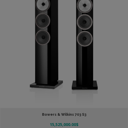
Bowers & Wilkins 703 S3
15,525,000.00
$
Añadir Al Carrito