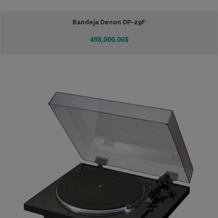
Bandeja Denon DP-29F
498,000.00
$
Añadir Al Carrito