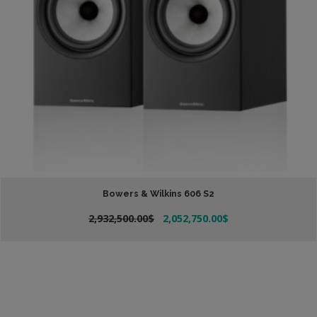
Bowers & Wilkins 606 S2
El
El
2,932,500.00
$
2,052,750.00
$
Añadir Al Carrito
precio
precio
original
actual
era:
es:
2,932,500.00$.
2,052,750.00$.