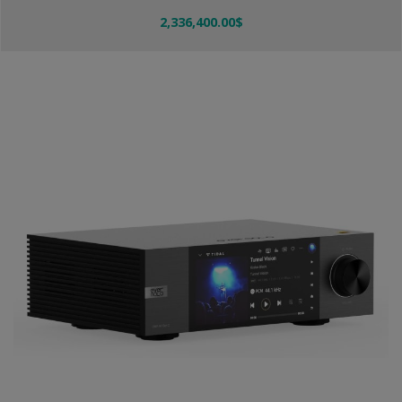
2,336,400.00
$
Añadir Al Carrito