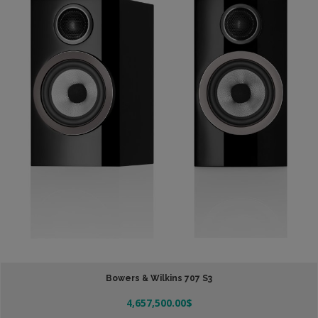
Bowers & Wilkins 707 S3
4,657,500.00
$
Leer Más