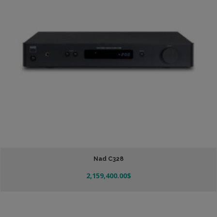
Nad C328
2,159,400.00
$
Añadir Al Carrito