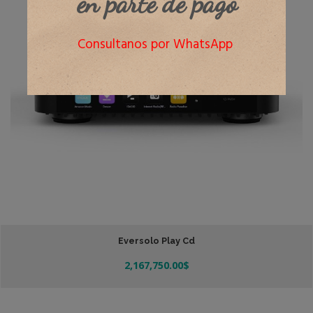
en parte de pago
Consultanos por WhatsApp
Eversolo Play Cd
2,167,750.00
$
Añadir Al Carrito