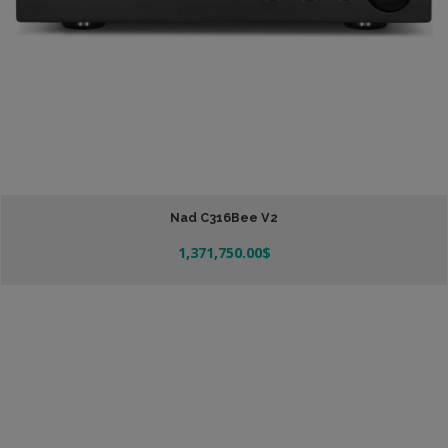
Nad C316Bee V2
1,371,750.00
$
Añadir Al Carrito