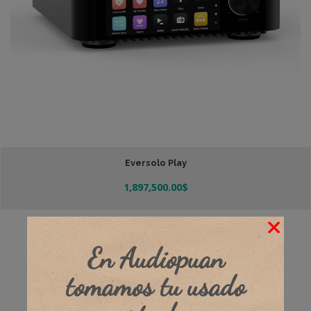
Eversolo Play
1,897,500.00
$
Añadir Al Carrito
En Audiopuan
tomamos tu usado