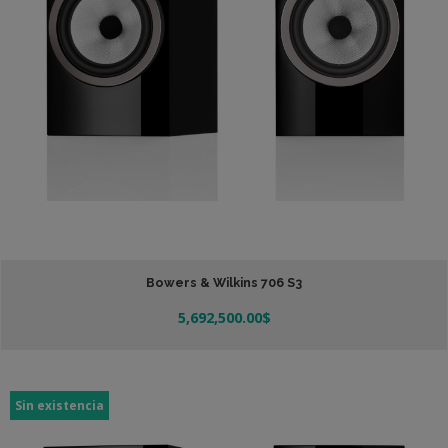
Bowers & Wilkins 706 S3
5,692,500.00
$
Añadir Al Carrito