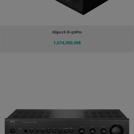
Klipsch R-50Pm
1,674,000.00
$
Añadir Al Carrito