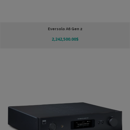
Eversolo A6 Gen 2
2,242,500.00
$
Añadir Al Carrito