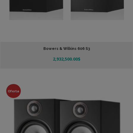
Bowers & Wilkins 606 S3
2,932,500.00
$
Añadir Al Carrito
Oferta