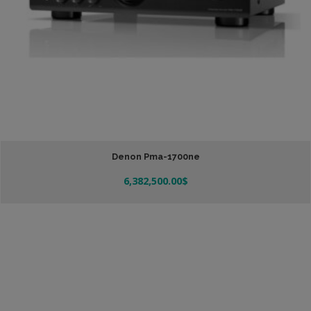
Denon Pma-1700ne
6,382,500.00
$
Añadir Al Carrito