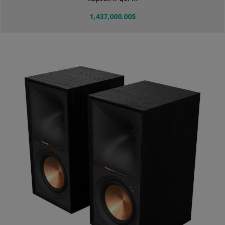
1,437,000.00
$
Añadir Al Carrito