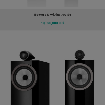
Bowers & Wilkins 704 S3
10,350,000.00
$
Añadir Al Carrito