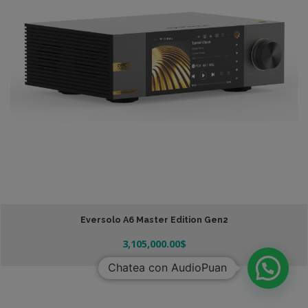
Eversolo A6 Master Edition Gen2
3,105,000.00
$
Añadir Al Carrito
Chatea con AudioPuan