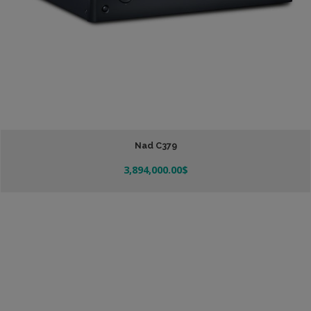
Nad C379
3,894,000.00
$
Añadir Al Carrito