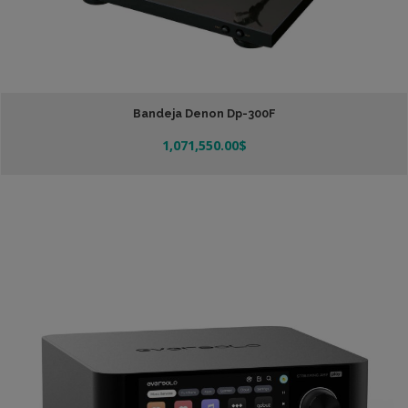
Bandeja Denon Dp-300F
1,071,550.00
$
Añadir Al Carrito