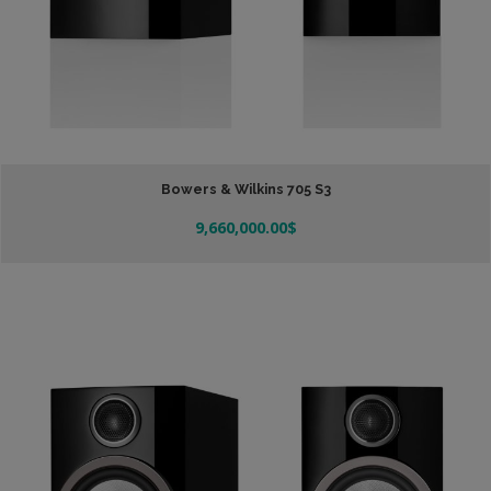
Bowers & Wilkins 705 S3
9,660,000.00
$
Añadir Al Carrito