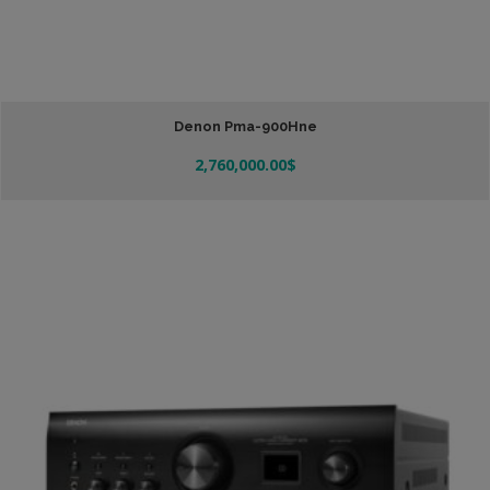
Denon Pma-900Hne
2,760,000.00
$
Añadir Al Carrito