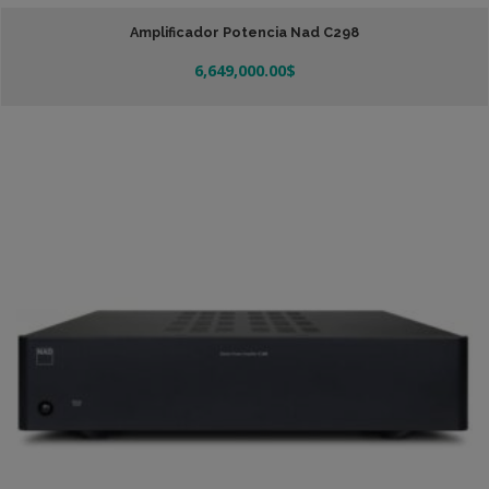
Amplificador Potencia Nad C298
6,649,000.00
$
Añadir Al Carrito