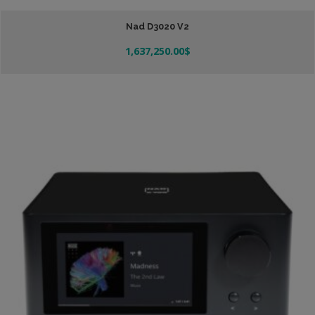
Nad D3020 V2
1,637,250.00
$
Añadir Al Carrito