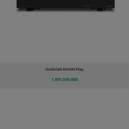
Audiolab 6000N Play
1,897,500.00
$
Añadir Al Carrito