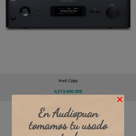
Nad C399
6,513,600.00
$
Añadir Al Carrito
En Audiopuan
tomamos tu usado