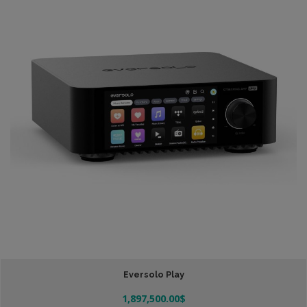
Eversolo Play
1,897,500.00
$
Añadir Al Carrito