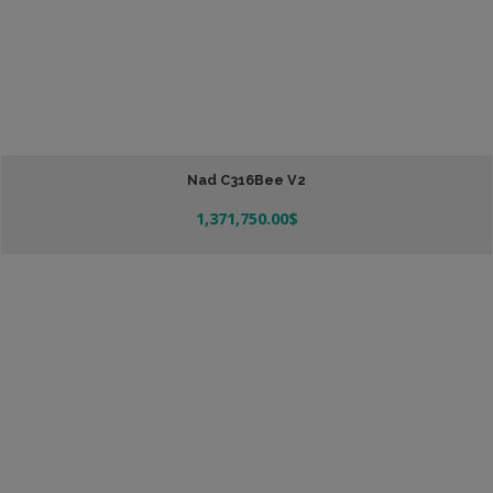
Nad C316Bee V2
1,371,750.00
$
Añadir Al Carrito