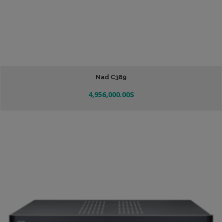
Nad C389
4,956,000.00
$
Añadir Al Carrito