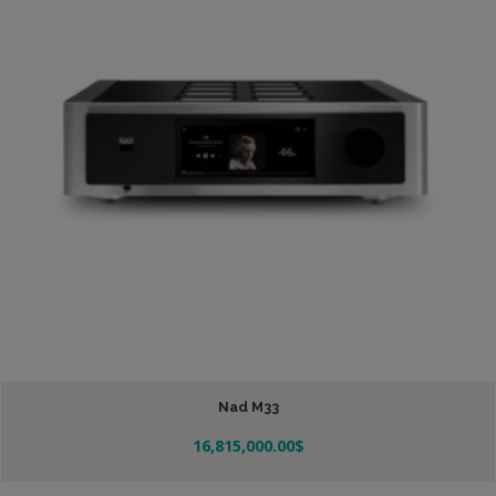
Nad M33
16,815,000.00
$
Añadir Al Carrito