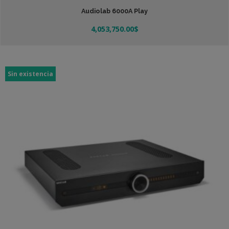
Audiolab 6000A Play
4,053,750.00
$
Añadir Al Carrito