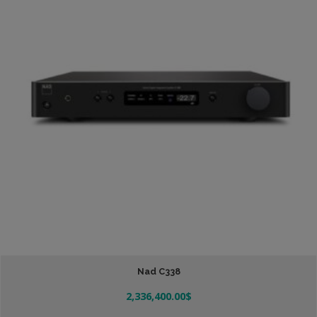
Nad C338
2,336,400.00
$
Añadir Al Carrito