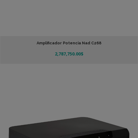
Amplificador Potencia Nad C268
2,787,750.00
$
Añadir Al Carrito