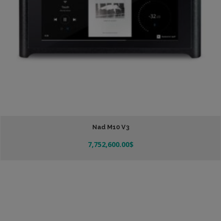
Nad M10 V3
7,752,600.00
$
Añadir Al Carrito