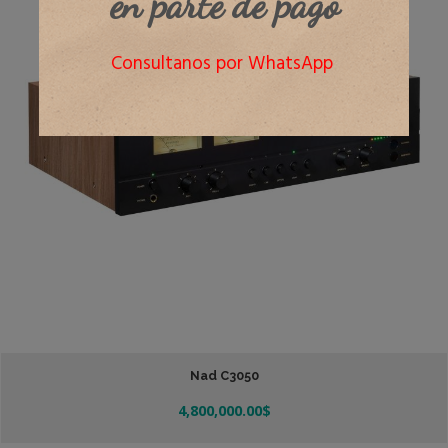
en parte de pago
Consultanos por WhatsApp
Nad C3050
4,800,000.00
$
Añadir Al Carrito