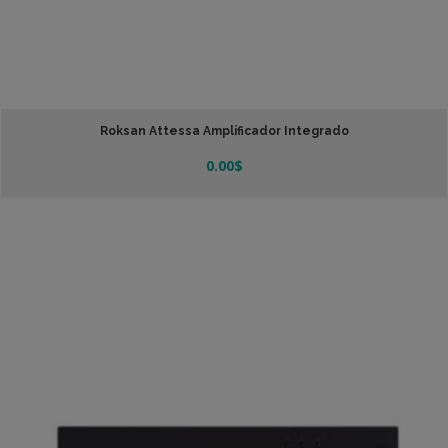
Roksan Attessa Amplificador Integrado
0.00
$
Leer Más