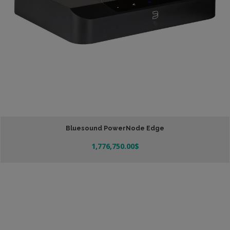
Bluesound PowerNode Edge
1,776,750.00
$
Añadir Al Carrito