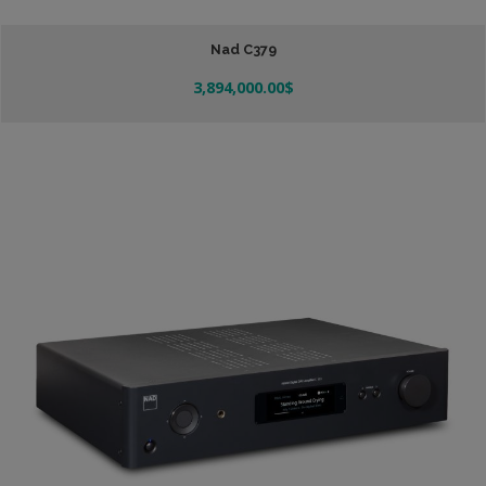
Nad C379
3,894,000.00
$
Añadir Al Carrito