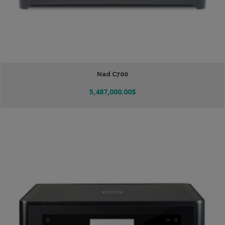
Nad C700
5,487,000.00
$
Añadir Al Carrito