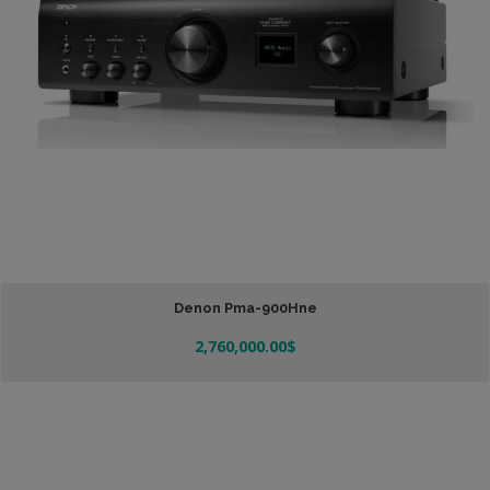
Denon Pma-900Hne
2,760,000.00
$
Añadir Al Carrito