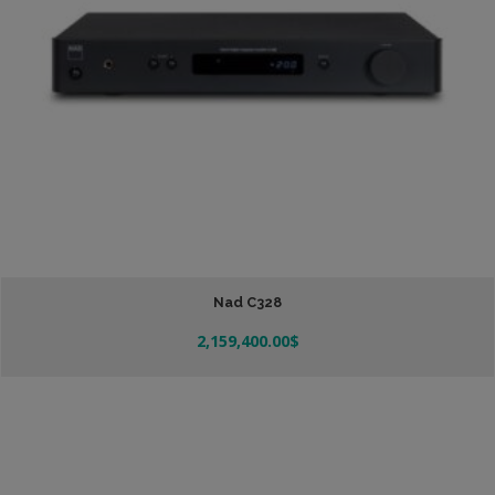
Nad C328
2,159,400.00
$
Añadir Al Carrito