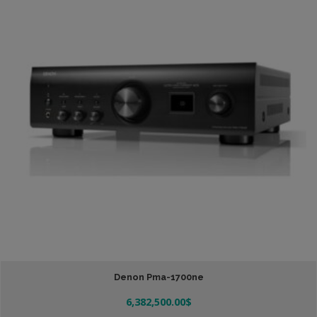
Denon Pma-1700ne
6,382,500.00
$
Añadir Al Carrito