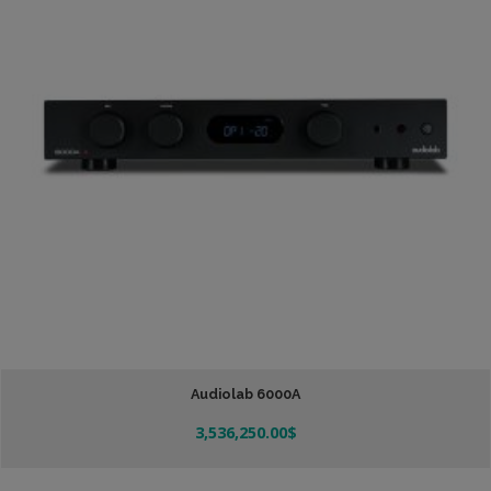
Audiolab 6000A
3,536,250.00
$
Añadir Al Carrito