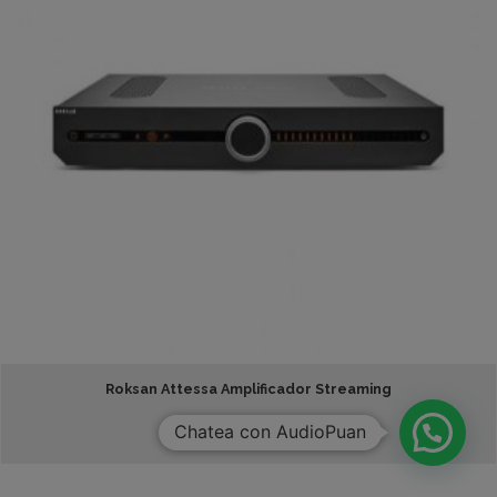
Roksan Attessa Amplificador Streaming
6,354,600.00
$
Chatea con AudioPuan
Añadir Al Carrito