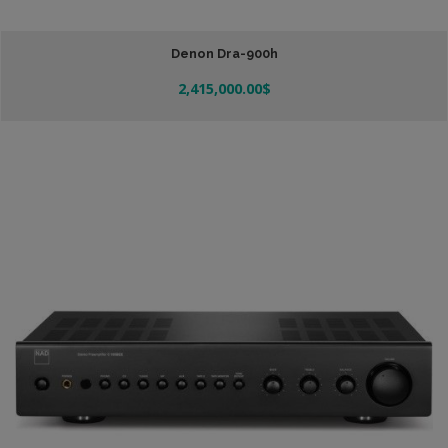
Denon Dra-900h
2,415,000.00
$
Añadir Al Carrito