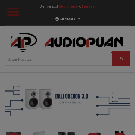
Bienvenido!
Registrarse
o
Ingresar
Mi cuenta