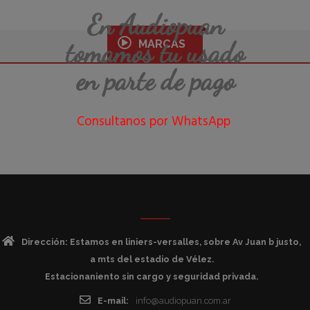
era:
actual
En Audiopuan
2,415,000.00$.
es:
tomamos tu usado
MARCAS
1,690,000.00$.
en parte de pago
Consultanos por WhatsApp
Dirección: Estamos en liniers-versalles, sobre Av Juan b justo,
a mts del estadio de Vélez.
Estacionaniento sin cargo y seguridad privada.
E-mail:
info@audiopuan.com.ar