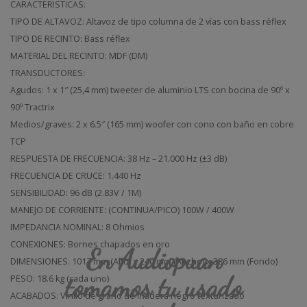
CARACTERISTICAS:
800f
16c
TIPO DE ALTAVOZ: Altavoz de tipo columna de 2 vías con bass réflex
II
TIPO DE RECINTO: Bass réflex
(Unida
MATERIAL DEL RECINTO: MDF (DM)
TRANSDUCTORES:
Agudos: 1 x 1″ (25,4 mm) tweeter de aluminio LTS con bocina de 90º x
90º Tractrix
Medios/graves: 2 x 6.5″ (165 mm) woofer con cono con baño en cobre
TCP
RESPUESTA DE FRECUENCIA: 38 Hz – 21.000 Hz (±3 dB)
FRECUENCIA DE CRUCE: 1.440 Hz
SENSIBILIDAD: 96 dB (2.83V / 1M)
MANEJO DE CORRIENTE: (CONTINUA/PICO) 100W / 400W
IMPEDANCIA NOMINAL: 8 Ohmios
CONEXIONES: Bornes chapados en oro
En Audiopuan
DIMENSIONES: 1017 mm (Alto) x 240 mm (Ancho) x 386 mm (Fondo)
tomamos tu usado
PESO: 18.6 kg (cada uno)
ACABADOS: Vinilo de grano de madera negro texturizado