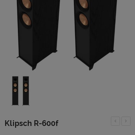
Klipsch R-600f
R-
Cs-