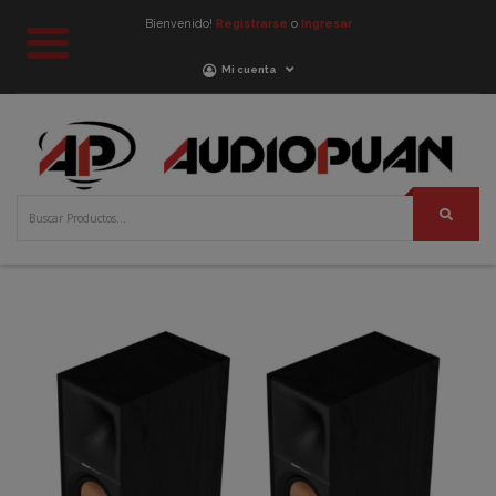
Bienvenido!
Registrarse
o
Ingresar
Mi cuenta