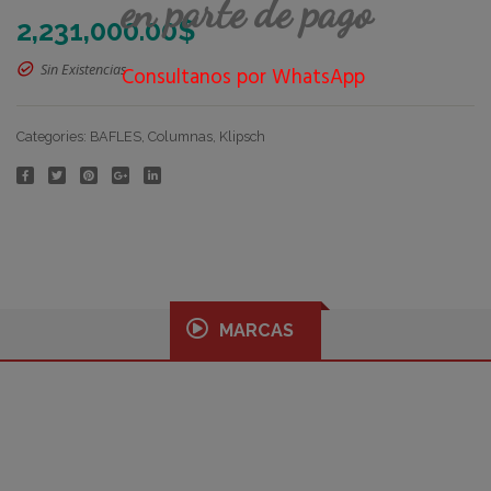
en parte de pago
2,231,000.00
$
Sin Existencias
Consultanos por WhatsApp
Categories:
BAFLES
,
Columnas
,
Klipsch
MARCAS