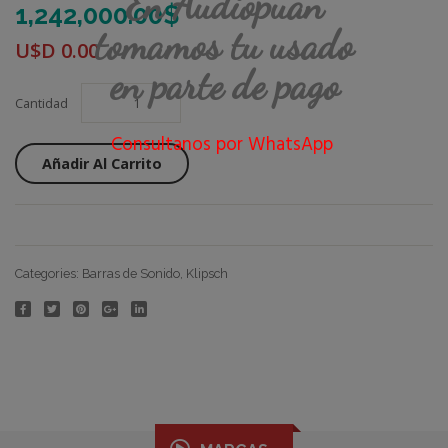
En Audiopuan
1,242,000.00
$
tomamos tu usado
U$D
0.00
en parte de pago
Cantidad
Consultanos por WhatsApp
Añadir Al Carrito
Categories:
Barras de Sonido
,
Klipsch