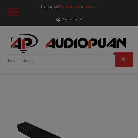
Bienvenido!
Registrarse
o
Ingresar
Mi cuenta