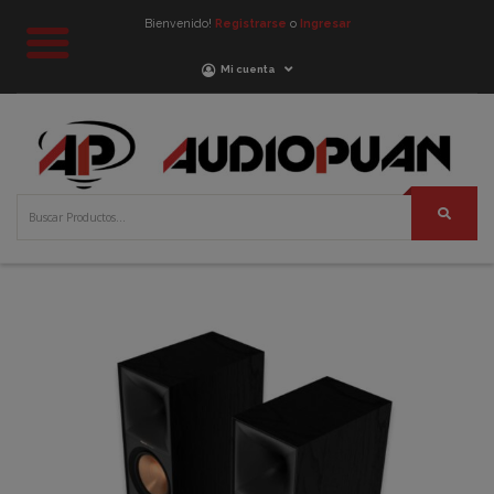
Bienvenido!
Registrarse
o
Ingresar
Mi cuenta