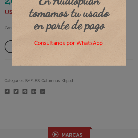
En Audiopuan
2,684,000.00
$
tomamos tu usado
U$D
0.00
en parte de pago
Cantidad
Consultanos por WhatsApp
Añadir Al Carrito
Categories:
BAFLES
,
Columnas
,
Klipsch
MARCAS