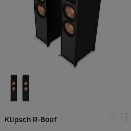
Klipsch R-800f
R-
R-