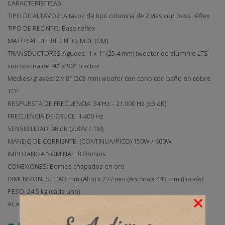
CARACTERISTICAS:
40m
600f
TIPO DE ALTAVOZ: Altavoz de tipo columna de 2 vías con bass réflex
TIPO DE RECINTO: Bass réflex
MATERIAL DEL RECINTO: MDF (DM)
TRANSDUCTORES Agudos: 1 x 1″ (25,4 mm) tweeter de aluminio LTS
con bocina de 90º x 90º Tractrix
Medios/graves: 2 x 8″ (203 mm) woofer con cono con baño en cobre
TCP
RESPUESTA DE FRECUENCIA: 34 Hz – 21.000 Hz (±3 dB)
FRECUENCIA DE CRUCE: 1.400 Hz
SENSIBILIDAD: 98 dB (2.83V / 1M)
MANEJO DE CORRIENTE: (CONTINUA/PICO) 150W / 600W
IMPEDANCIA NOMINAL: 8 Ohmios
CONEXIONES: Bornes chapados en oro
DIMENSIONES: 1093 mm (Alto) x 277 mm (Ancho) x 443 mm (Fondo)
PESO: 24.5 kg (cada uno)
ACABADOS: Vinilo de grano de madera negro texturizado