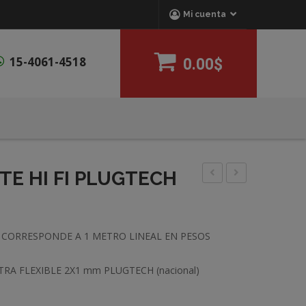
Mi cuenta
15-4061-4518
0.00$
TE HI FI PLUGTECH
PIONEER
PARLANTE
P/Smartphone
HI
FI
N CORRESPONDE A 1 METRO LINEAL EN PESOS
PLUGTECH
2x2mm
TRA FLEXIBLE 2X1 mm PLUGTECH (nacional)