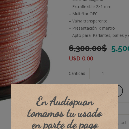
– Extraflexible 2×1 mm
– Multifilar OFC
– Vaina transparente
– Presentación: x mertro
– Apto para: Parlantes, bafles 
El
6,300.00
$
5,50
prec
U$D
0.00
orig
era:
Cantidad
6,30
Añadir Al Carrito
En Audiopuan
tomamos tu usado
en parte de pago
Categories:
Para Bafle
,
Plugtech