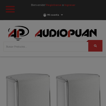
Bienvenido!
Registrarse
o
Ingresar
Mi cuenta