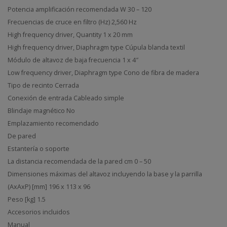
Potencia amplificación recomendada W 30 – 120
Frecuencias de cruce en filtro (Hz) 2,560 Hz
High frequency driver, Quantity 1 x 20 mm
High frequency driver, Diaphragm type Cúpula blanda textil
Módulo de altavoz de baja frecuencia 1 x 4″
Low frequency driver, Diaphragm type Cono de fibra de madera
Tipo de recinto Cerrada
Conexión de entrada Cableado simple
Blindaje magnético No
Emplazamiento recomendado
De pared
Estantería o soporte
La distancia recomendada de la pared cm 0 – 50
Dimensiones máximas del altavoz incluyendo la base y la parrilla
(AxAxP) [mm] 196 x 113 x 96
Peso [kg] 1.5
Accesorios incluidos
Manual