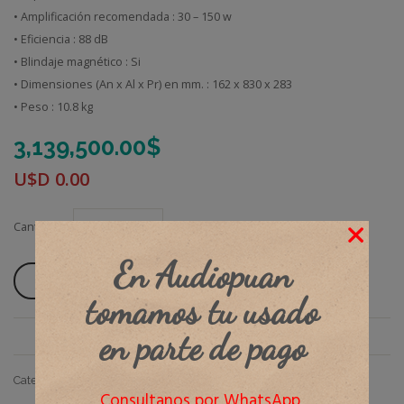
• Amplificación recomendada : 30 – 150 w
• Eficiencia : 88 dB
• Blindaje magnético : Si
• Dimensiones (An x Al x Pr) en mm. : 162 x 830 x 283
• Peso : 10.8 kg
3,139,500.00
$
U$D
0.00
Cantidad
En Audiopuan
Añadir Al Carrito
tomamos tu usado
en parte de pago
Categories:
BAFLES
,
Columnas
,
Dali
Consultanos por WhatsApp