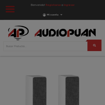
Bienvenido!
Registrarse
o
Ingresar
Mi cuenta