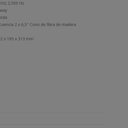
 (Hz) 2,500 Hz
-way
anda
cuencia 2 x 6,5″ Cono de fibra de madera
72 x 195 x 313 mm