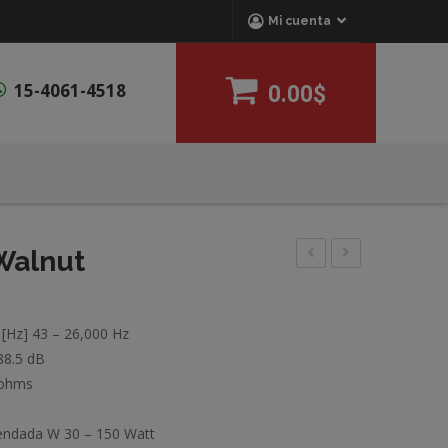
Mi cuenta
15-4061-4518
0.00$
 Walnut
Spektor
M30
6
 [Hz] 43 – 26,000 Hz
Blanco
 88.5 dB
 ohms
mendada W 30 – 150 Watt