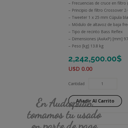
– Frecuencias de cruce en filtro
– Principio de filtro Crossover 2
– Tweeter 1 x 25 mm Cúpula bl
– Módulo de altavoz de baja fre
– Tipo de recinto Bass Reflex
– Dimensiones (AxAxP) [mm] 9
– Peso [kg] 13.8 kg
2,242,500.00
$
U$D
0.00
Cantidad
En Audiopuan
Añadir Al Carrito
tomamos tu usado
en parte de pago