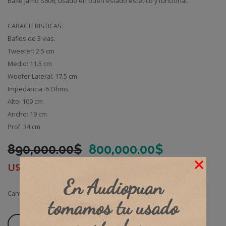
Bafle Jamo S606, usado en buen estado estetico y funcional.
50
3
CARACTERISTICAS:
Bafles de 3 vias.
Tweeter: 2.5 cm
Medio: 11.5 cm
Woofer Lateral: 17.5 cm
Impedancia: 6 Ohms
Alto: 109 cm
Ancho: 19 cm
Prof: 34 cm
El
El
890,000.00
$
800,000.00
$
precio
precio
U$D
0.00
original
actual
En Audiopuan
era:
es:
Cantidad
890,000.00$.
800,000.0
tomamos tu usado
Añadir Al Carrito