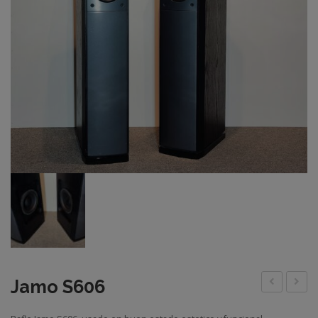
Jamo S606
H-
Ober