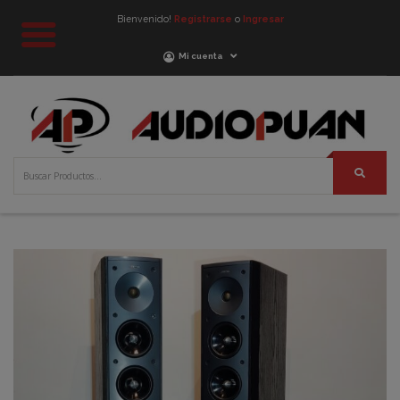
Bienvenido!
Registrarse
o
Ingresar
Mi cuenta