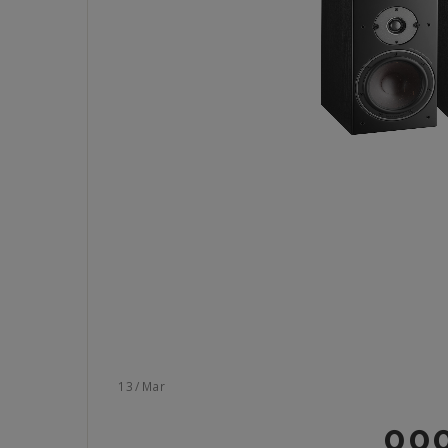
13
/
Mar
000