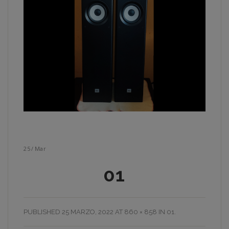
25
/
Mar
01
PUBLISHED
25 MARZO, 2022
AT
860 × 858
IN
01
.