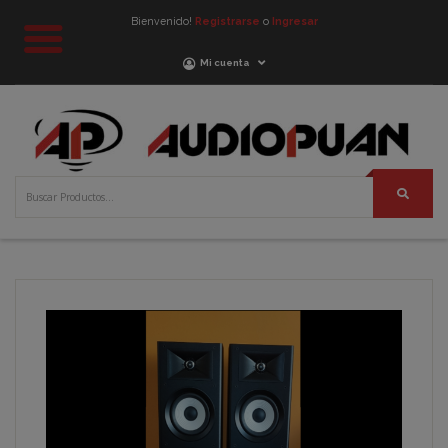
Bienvenido!
Registrarse
o
Ingresar
Mi cuenta