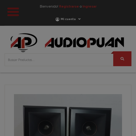
Bienvenido!
Registrarse
o
Ingresar
Mi cuenta