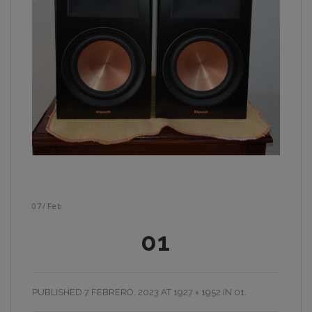
07
/
Feb
01
PUBLISHED
7 FEBRERO, 2023
AT
1927 × 1952
IN
01
.