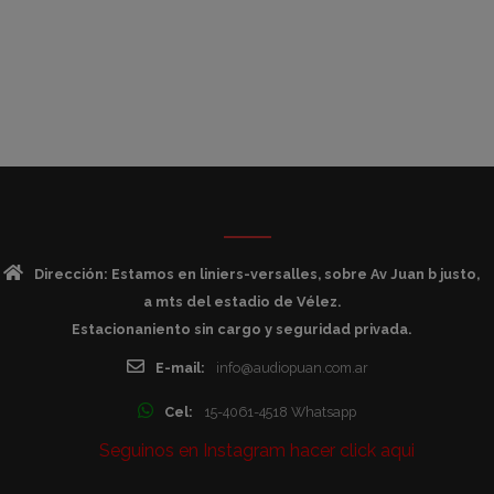
Dirección: Estamos en liniers-versalles, sobre Av Juan b justo,
a mts del estadio de Vélez.
Estacionaniento sin cargo y seguridad privada.
E-mail:
info@audiopuan.com.ar
Cel:
15-4061-4518 Whatsapp
Seguinos en Instagram hacer click aqui