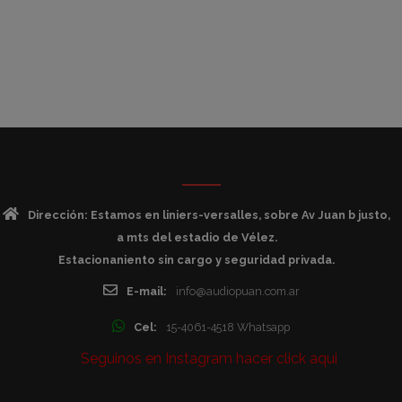
Dirección: Estamos en liniers-versalles, sobre Av Juan b justo,
a mts del estadio de Vélez.
Estacionaniento sin cargo y seguridad privada.
E-mail:
info@audiopuan.com.ar
Cel:
15-4061-4518 Whatsapp
Seguinos en Instagram hacer click aqui