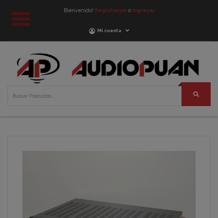
Bienvenido!
Registrarse
o
Ingresar
Mi cuenta