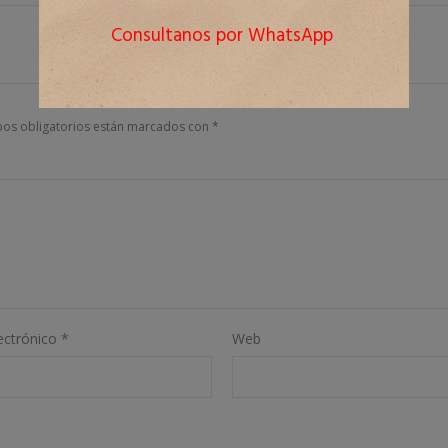
Consultanos por WhatsApp
os obligatorios están marcados con
*
ectrónico
*
Web