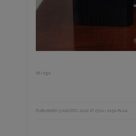
05
/
Ago
PUBLISHED
5 AGOSTO, 2022
AT
2301 × 2250
IN
04
.