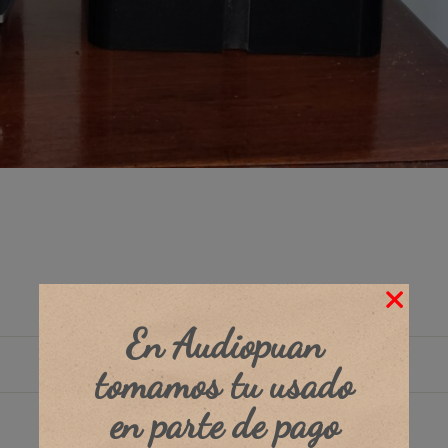
04
En Audiopuan
tomamos tu usado
en parte de pago