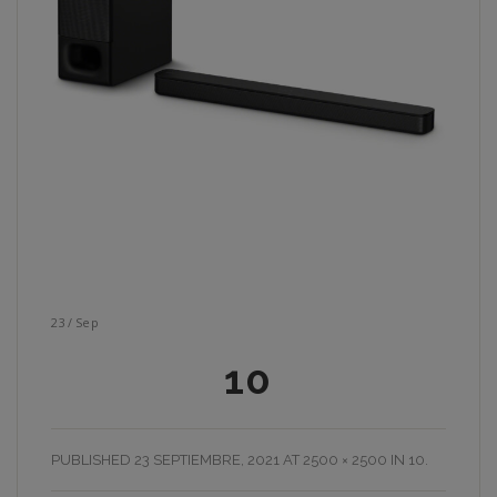
23
/
Sep
10
PUBLISHED
23 SEPTIEMBRE, 2021
AT
2500 × 2500
IN
10
.