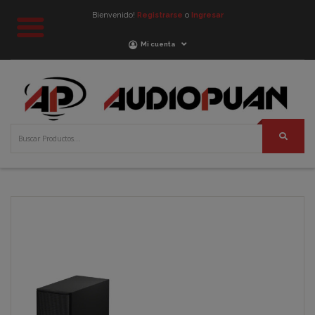
Bienvenido!
Registrarse
o
Ingresar
Mi cuenta