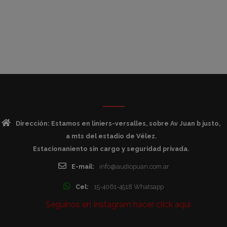
Dirección: Estamos en liniers-versalles, sobre Av Juan b justo,
a mts del estadio de Vélez.
Estacionaniento sin cargo y seguridad privada.
E-mail:
info@audiopuan.com.ar
Cel:
15-4061-4518 Whatsapp
Seguinos en Instagram hacer click aqui