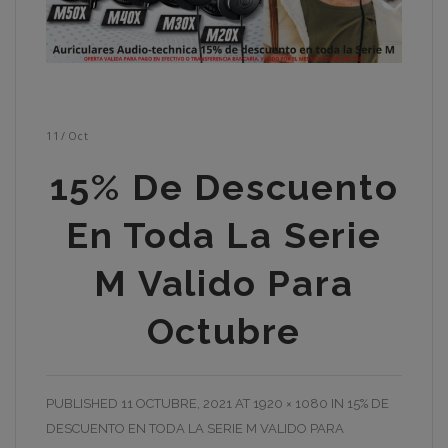
11
/
Oct
15% De Descuento
En Toda La Serie
M Valido Para
Octubre
PUBLISHED
11 OCTUBRE, 2021
AT
1920 × 1080
IN
15% DE
DESCUENTO EN TODA LA SERIE M VALIDO PARA