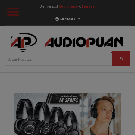
Bienvenido!
Registrarse
o
Ingresar
Mi cuenta