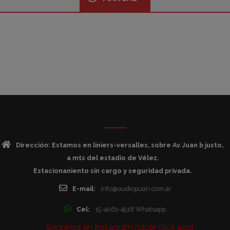
Dirección: Estamos en liniers-versalles, sobre Av Juan b justo,
a mts del estadio de Vélez.
Estacionaniento sin cargo y seguridad privada.
E-mail:
info@audiopuan.com.ar
Cel:
15-4061-4518 Whatsapp
Seguinos en Instagram hacer click aqui