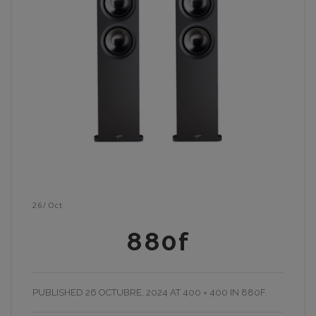
26
/
Oct
880f
PUBLISHED
26 OCTUBRE, 2024
AT
400 × 400
IN
880F
.