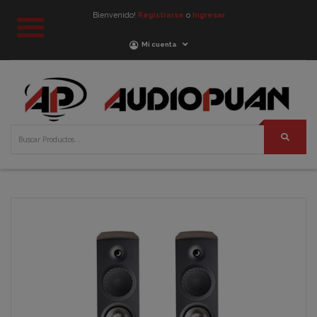
Bienvenido!
Registrarse
o
Ingresar
Mi cuenta