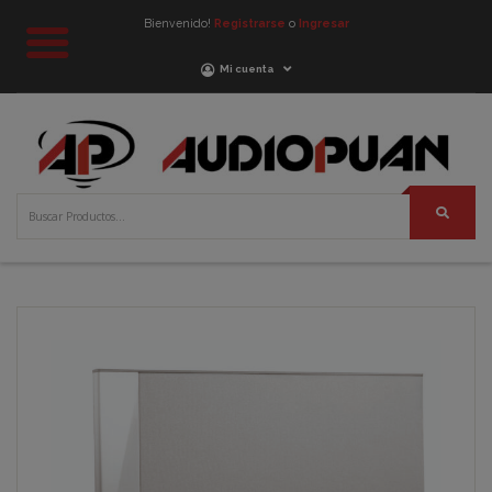
Bienvenido!
Registrarse
o
Ingresar
Mi cuenta