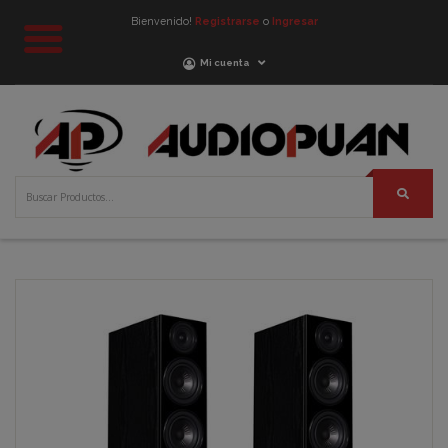
Bienvenido!
Registrarse
o
Ingresar
Mi cuenta