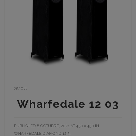
08
/
Oct
Wharfedale 12 03
PUBLISHED
8 OCTUBRE, 2021
AT
450 × 450
IN
WHARFEDALE DIAMOND 12.3I
.