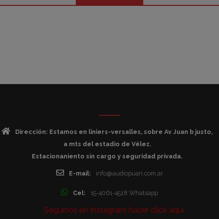
Dirección: Estamos en liniers-versalles, sobre Av Juan b justo,
a mts del estadio de Vélez.
Estacionaniento sin cargo y seguridad privada.
E-mail:
info@audiopuan.com.ar
Cel:
15-4061-4518 Whatsapp
Seguinos en Instagram hacer click aqui