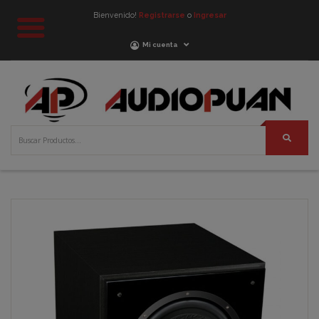
Bienvenido!
Registrarse
o
Ingresar
Mi cuenta