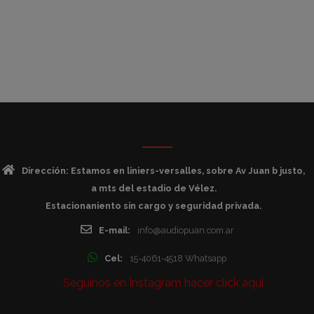
Dirección: Estamos en liniers-versalles, sobre Av Juan b justo,
a mts del estadio de Vélez.
Estacionaniento sin cargo y seguridad privada.
E-mail:
info@audiopuan.com.ar
Cel:
15-4061-4518 Whatsapp
Seguinos en Instagram hacer click aqui