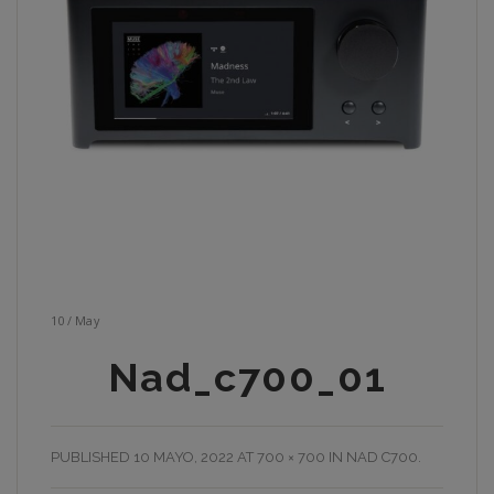
10
/
May
Nad_c700_01
PUBLISHED
10 MAYO, 2022
AT
700 × 700
IN
NAD C700
.