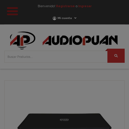
Bienvenido!
Registrarse
o
Ingresar
Mi cuenta