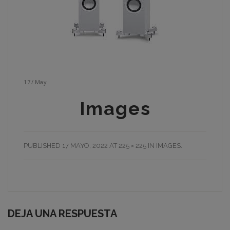
17
/
May
Images
PUBLISHED
17 MAYO, 2022
AT
225 × 225
IN
IMAGES
.
DEJA UNA RESPUESTA