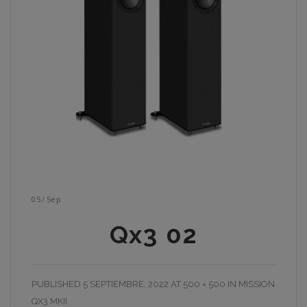
05
/
Sep
Qx3 02
PUBLISHED
5 SEPTIEMBRE, 2022
AT
500 × 500
IN
MISSION
QX3 MKII
.