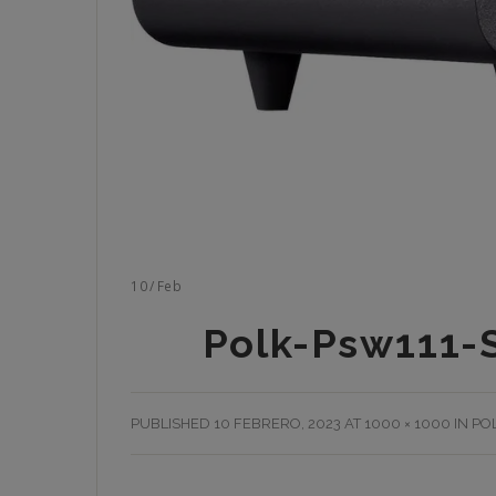
10
/
Feb
Polk-Psw111-
PUBLISHED
10 FEBRERO, 2023
AT
1000 × 1000
IN
PO