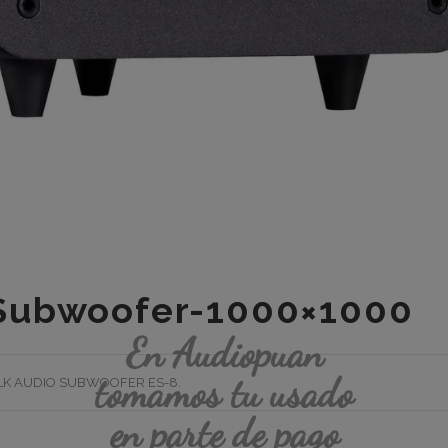
Subwoofer-1000×1000
En Audiopuan
tomamos tu usado
LK AUDIO SUBWOOFER ES-8
.
en parte de pago