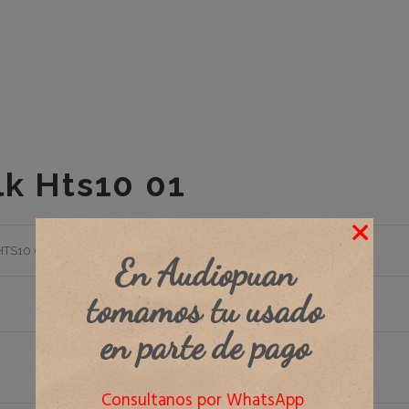
lk Hts10 01
HTS10 01
.
En Audiopuan
tomamos tu usado
en parte de pago
Consultanos por WhatsApp