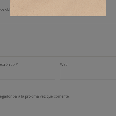
os obligatorios están marcados con
*
ectrónico
*
Web
vegador para la próxima vez que comente.