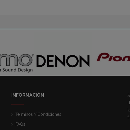
INFORMACIÓN
S
d
l
Términos Y Condiciones
f
FAQs