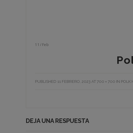
11
/
Feb
Po
PUBLISHED
11 FEBRERO, 2023
AT
700 × 700
IN
POLK 
DEJA UNA RESPUESTA