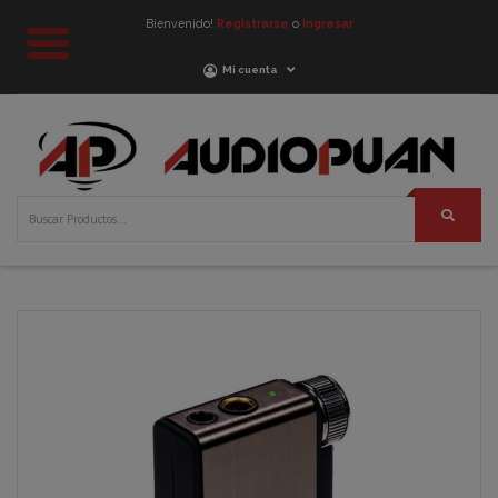
Bienvenido!
Registrarse
o
Ingresar
Mi cuenta