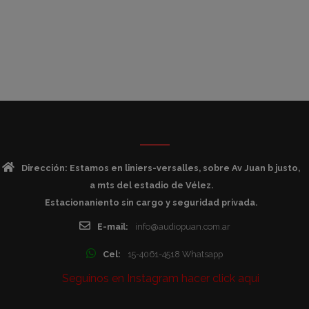
Dirección: Estamos en liniers-versalles, sobre Av Juan b justo,
a mts del estadio de Vélez.
Estacionaniento sin cargo y seguridad privada.
E-mail:
info@audiopuan.com.ar
Cel:
15-4061-4518 Whatsapp
Seguinos en Instagram hacer click aqui