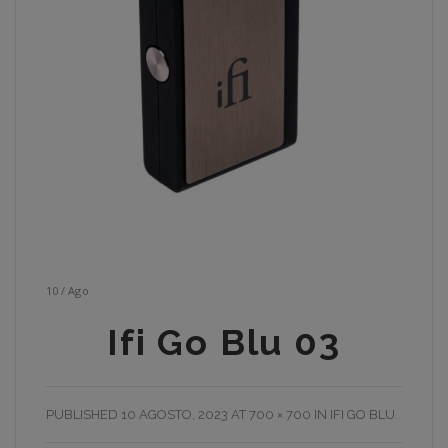
10
/
Ago
Ifi Go Blu 03
PUBLISHED
10 AGOSTO, 2023
AT
700 × 700
IN
IFI GO BLU
.