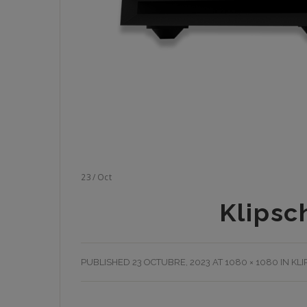
23
/
Oct
Klipsc
PUBLISHED
23 OCTUBRE, 2023
AT
1080 × 1080
IN
KLI