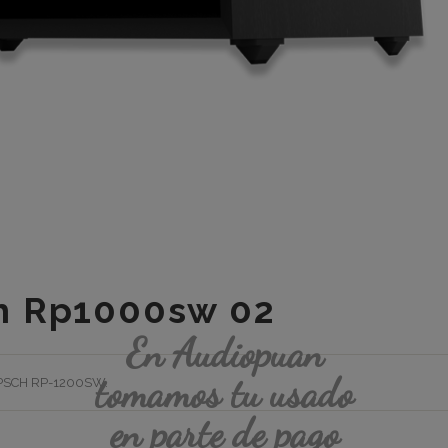
h Rp1000sw 02
En Audiopuan
tomamos tu usado
PSCH RP-1200SW
.
en parte de pago