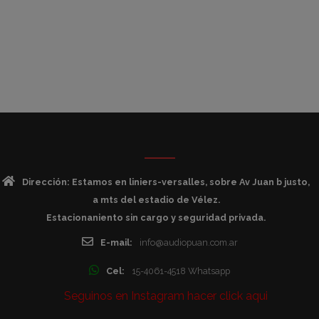
Dirección: Estamos en liniers-versalles, sobre Av Juan b justo,
a mts del estadio de Vélez.
Estacionaniento sin cargo y seguridad privada.
E-mail:
info@audiopuan.com.ar
Cel:
15-4061-4518 Whatsapp
Seguinos en Instagram hacer click aqui