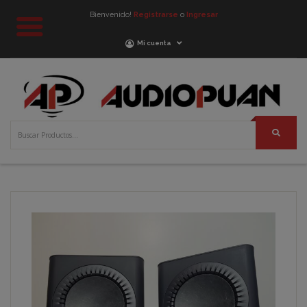
Bienvenido!
Registrarse
o
Ingresar
Mi cuenta