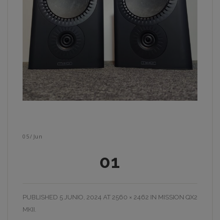
05
/
Jun
01
PUBLISHED
5 JUNIO, 2024
AT
2560 × 2462
IN
MISSION QX2
MKII
.