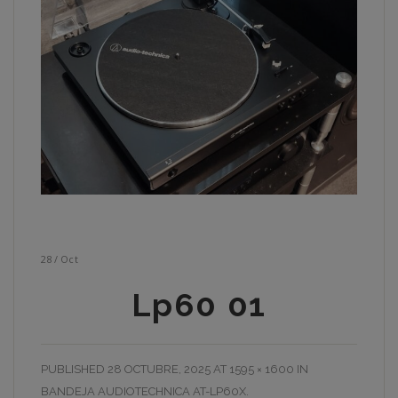
28
/
Oct
Lp60 01
PUBLISHED
28 OCTUBRE, 2025
AT
1595 × 1600
IN
BANDEJA AUDIOTECHNICA AT-LP60X
.