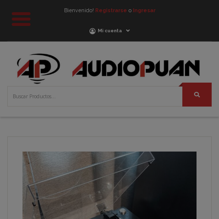
Bienvenido!
Registrarse
o
Ingresar
Mi cuenta