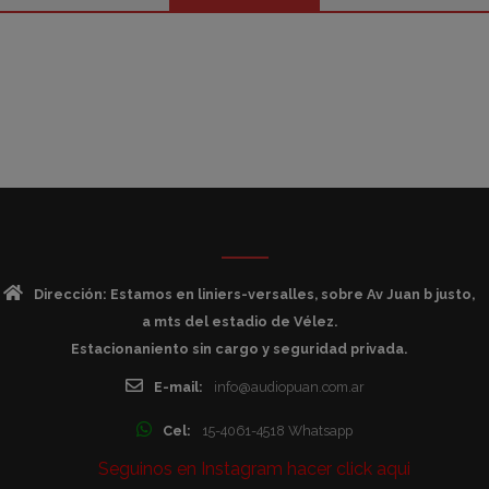
Dirección: Estamos en liniers-versalles, sobre Av Juan b justo,
a mts del estadio de Vélez.
Estacionaniento sin cargo y seguridad privada.
E-mail:
info@audiopuan.com.ar
Cel:
15-4061-4518 Whatsapp
Seguinos en Instagram hacer click aqui