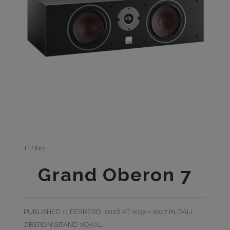
11
/
Feb
Grand Oberon 7
PUBLISHED
11 FEBRERO, 2026
AT
1032 × 1027
IN
DALI
OBERON GRAND VOKAL
.