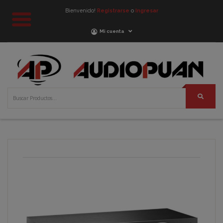
Bienvenido!
Registrarse
o
Ingresar
Mi cuenta