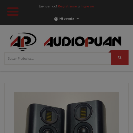
Bienvenido!
Registrarse
o
Ingresar
Mi cuenta