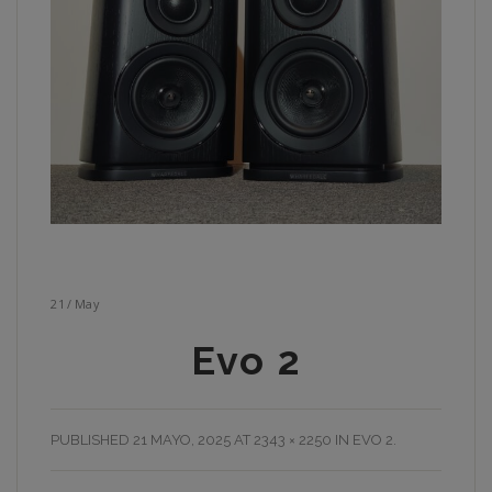
21
/
May
Evo 2
PUBLISHED
21 MAYO, 2025
AT
2343 × 2250
IN
EVO 2
.