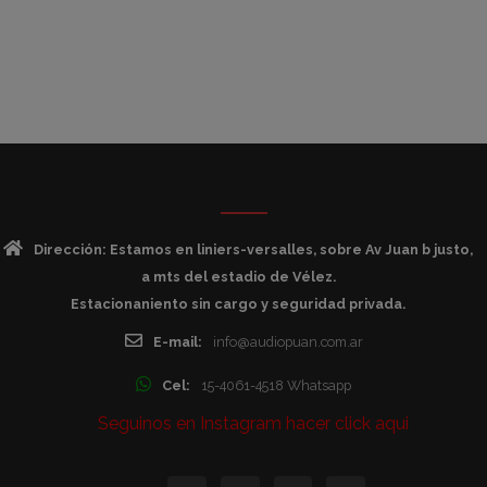
Dirección: Estamos en liniers-versalles, sobre Av Juan b justo,
a mts del estadio de Vélez.
Estacionaniento sin cargo y seguridad privada.
E-mail:
info@audiopuan.com.ar
Cel:
15-4061-4518 Whatsapp
Seguinos en Instagram hacer click aqui