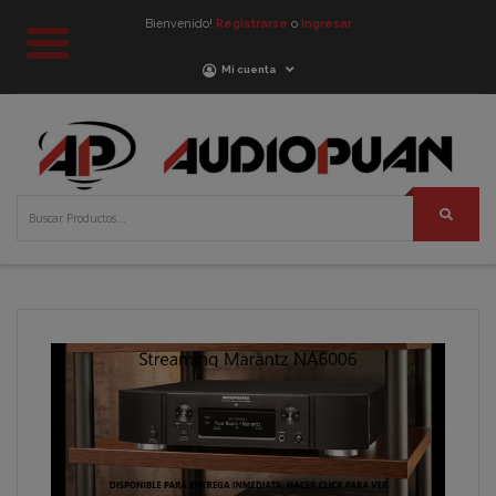
Bienvenido!
Registrarse
o
Ingresar
Mi cuenta