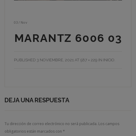
03
/
Nov
MARANTZ 6006 03
PUBLISHED
3 NOVIEMBRE, 2021
AT
587 × 229
IN
INICIO
.
DEJA UNA RESPUESTA
Tu dirección de correo electrónico no será publicada.
Los campos
obligatorios están marcados con
*