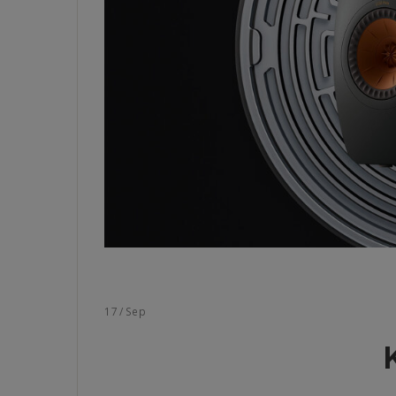
17
/
Sep