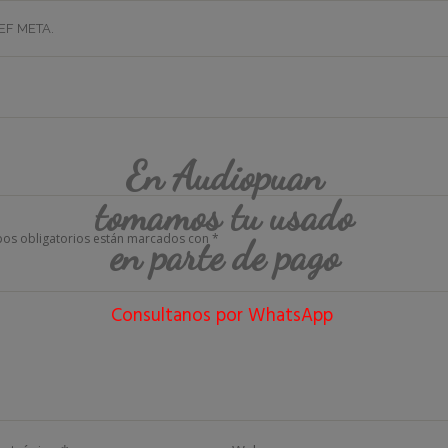
EF META
.
En Audiopuan
tomamos tu usado
os obligatorios están marcados con
*
en parte de pago
Consultanos por WhatsApp