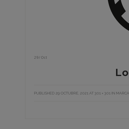
29
/
Oct
Lo
PUBLISHED
29 OCTUBRE, 2021
AT
301 × 301
IN
MARCA