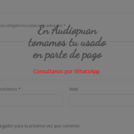
En Audiopuan
os obligatorios están marcados con
*
tomamos tu usado
en parte de pago
Consultanos por WhatsApp
ectrónico
*
Web
vegador para la próxima vez que comente.