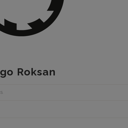
go Roksan
S
.