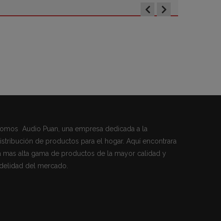
omos Audio Puan, una empresa dedicada a la
istribución de productos para el hogar. Aquí encontrara
a mas alta gama de productos de la mayor calidad y
idelidad del mercado.