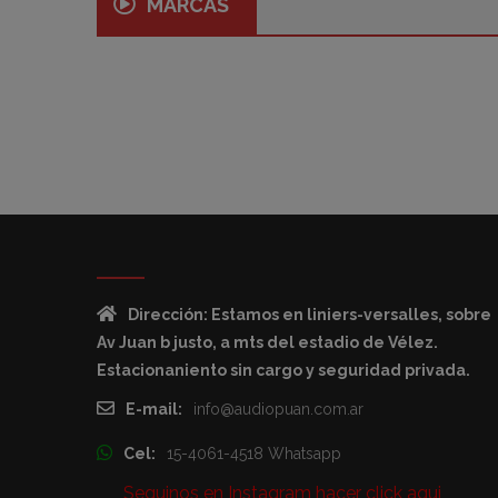
MARCAS
Dirección: Estamos en liniers-versalles, sobre
Av Juan b justo, a mts del estadio de Vélez.
Estacionaniento sin cargo y seguridad privada.
E-mail:
info@audiopuan.com.ar
Cel:
15-4061-4518 Whatsapp
Seguinos en Instagram hacer click aqui