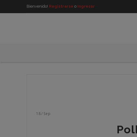
Bienvenido!
Registrarse
o
Ingresar
18
/
Sep
Pol