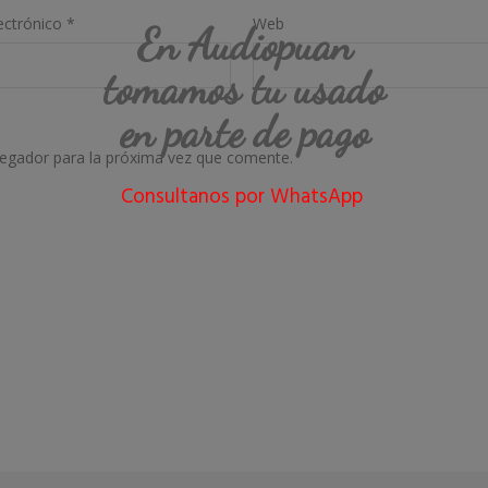
ectrónico
*
Web
En Audiopuan
tomamos tu usado
en parte de pago
vegador para la próxima vez que comente.
Consultanos por WhatsApp