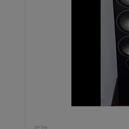
29
/
Sep