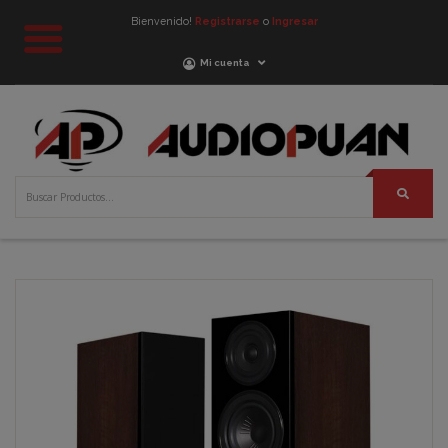
Bienvenido!
Registrarse
o
Ingresar
Mi cuenta