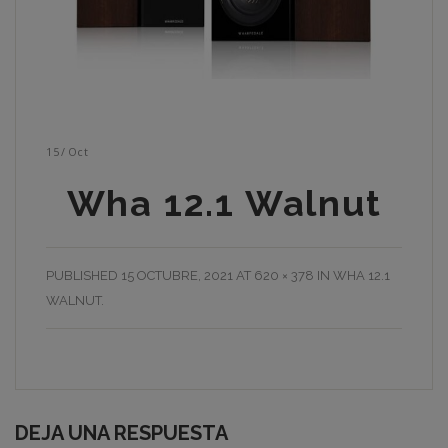
15
/
Oct
Wha 12.1 Walnut
PUBLISHED
15 OCTUBRE, 2021
AT
620 × 378
IN
WHA 12.1
WALNUT
.
DEJA UNA RESPUESTA