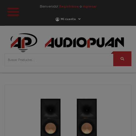
Bienvenido!
Registrarse
o
Ingresar
Mi cuenta